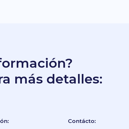
Crack GOG Release gDrive
Melbourne, Victoria 3000
Australia
sto, 2026
Info@openmaps.com.co
 Choujou-senpai 2026
D AVC ENG/JP Torrent
sto, 2026
formación?
a más detalles:
8 OPEN MAPS Estudios en el exterior Derechos Reser
¿Quieres trabajar con nosotros?
Desarrollo & Diseño Web:
C&P
ión:
Contácto: