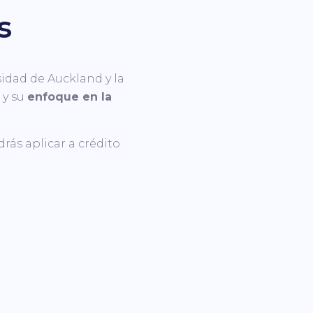
s
idad de Auckland y la
 y su
enfoque en la
rás aplicar a crédito
RALIA
OM Bogotá COL
Calle 81 # 11 - 68 oficina