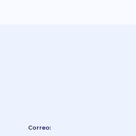
,
604
Bogotá - El Retiro,
Colombia
Info@openmaps.com.co
(+57) 350 790 72 47
vados.
Correo: