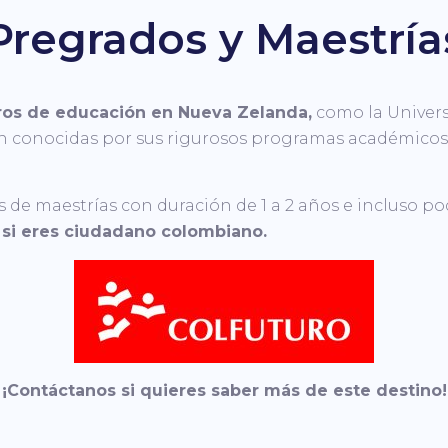
Pregrados y Maestría
ros de educación en Nueva Zelanda,
como la Univers
on conocidas por sus rigurosos programas académicos
s de maestrías con duración de 1 a 2 años e incluso pod
OME TO
OPEN MAPS
... WELCOME TO
AUST
i eres ciudadano colombiano.
¡Contáctanos si quieres saber más de este destino!
og
OM Melbourne AU
r Solid Delta: Snake Eater
Level 13, 200 Queen ST