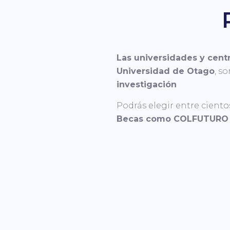
Las universidades y cent
Universidad de Otago
, s
investigación
Podrás elegir entre ciento
WELC
Becas como COLFUTURO s
OM / Nosotros
OM Bl
Metal Gea
→
La Agencia