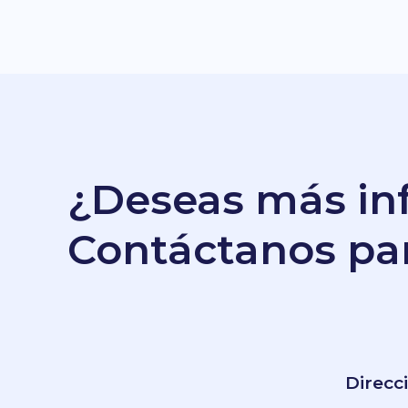
EMPRESS 
→
Contáctanos
8 ago
→
¿Quieres más?
Choujun!
→
Aviso de Privacidad
CAMRip H
→
Términos & Condiciones
8 ago
¿Deseas más in
Contáctanos par
© 201
Direcc